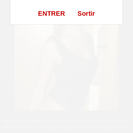
ENTRER
Sortir
Bonsoir les garçons, je m’appelle Ingrid et je sais bien faire jouir
mes amants. Il y a 1 semaine j’étais excitée et j’ai expérimenté la