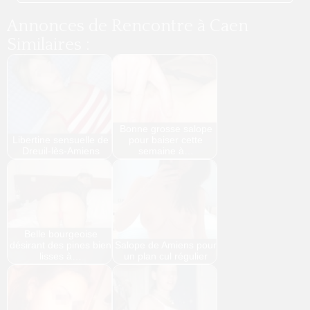
Annonces de Rencontre à Caen
Similaires :
Bonne grosse salope
Libertine sensuelle de
pour baiser cette
Dreuil-lès-Amiens
semaine à…
Belle bourgeoise
désirant des pines bien
Salope de Amiens pour
lisses à…
un plan cul régulier