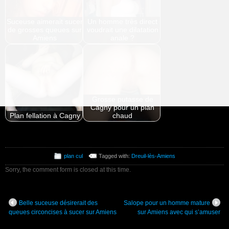
Suceuse aimerait sucer
Un homme très direct
de grosses queues sur
voudrait une dilatation
Amiens
anale ?
Grosse putasse de
Cagny pour un plan
Plan fellation à Cagny
chaud
plan cul
Tagged with:
Dreuil-lès-Amiens
Sorry, the comment form is closed at this time.
Belle suceuse désirerait des
Salope pour un homme mature
queues circoncises à sucer sur Amiens
sur Amiens avec qui s’amuser