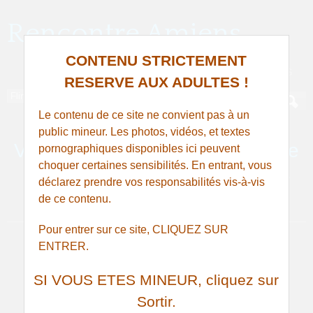
Rencontre Amiens
CONTENU STRICTEMENT
SEXE, PLAN CUL ET RENCONTRE À AMIENS
RESERVE AUX ADULTES !
Le contenu de ce site ne convient pas à un
public mineur. Les photos, vidéos, et textes
Véritable cochonne désirerait de
pornographiques disponibles ici peuvent
choquer certaines sensibilités. En entrant, vous
queues très grosses à sucer à
déclarez prendre vos responsabilités vis-à-vis
Dreuil-lès-Amiens
de ce contenu.
Pour entrer sur ce site, CLIQUEZ SUR
ENTRER.
SI VOUS ETES MINEUR, cliquez sur
Sortir.