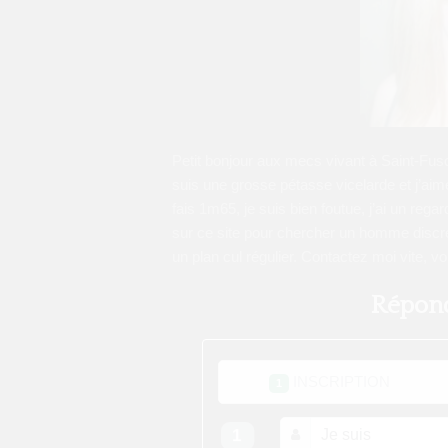
Petit bonjour aux mecs vivant à Saint-Fusc
suis une grosse pétasse vicelarde et j’aime
fais 1m65, je suis bien foutue, j’ai un re
sur ce site pour chercher un homme discret
un plan cul régulier. Contactez moi vite, 
Répond