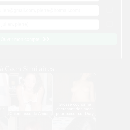
 Caen Similaires :
Grosse cochonne
sur
cherchant des mecs
Chiennasse de Amiens
pour baiser sur Dury